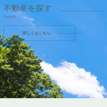
不動産を探す
私たちは、地域の方々がより豊かな毎日を送れるように、
Search
様々なサポートを行っています。 ご要望に合わせた計画を
立てることで本当に必要なサービスを提供しています。私
たちは、お客様の立場に立つことで、お客様やその家族の
詳しくはこちら
方々が安心して生活できるよう支援しています。
ケアサポートりふれのパンフレットはこち
ら